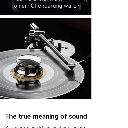
Ton ein Offenbarung wäre?
The true meaning of sound