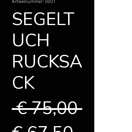
Artikelnummer: 0001
SEGELT
UCH
RUCKSA
CK
Stand
 € 75,00 