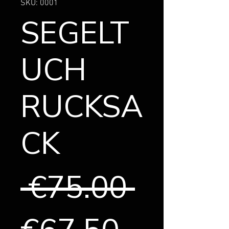
SKU: 0001
SEGELT
UCH
RUCKSA
CK
Regula
 €75.00 