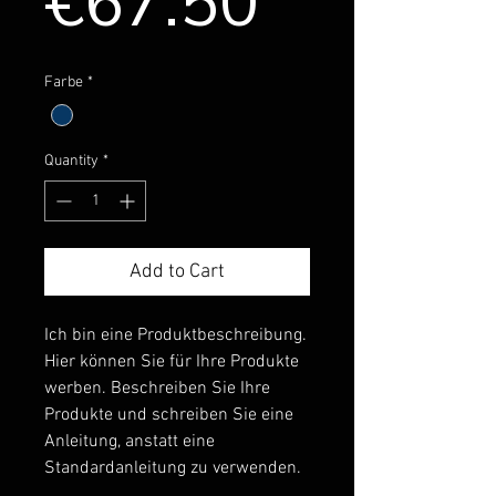
Sale
Price
€67.50
Price
Farbe
*
Quantity
*
Add to Cart
Ich bin eine Produktbeschreibung.
Hier können Sie für Ihre Produkte
werben. Beschreiben Sie Ihre
Produkte und schreiben Sie eine
Anleitung, anstatt eine
Standardanleitung zu verwenden.